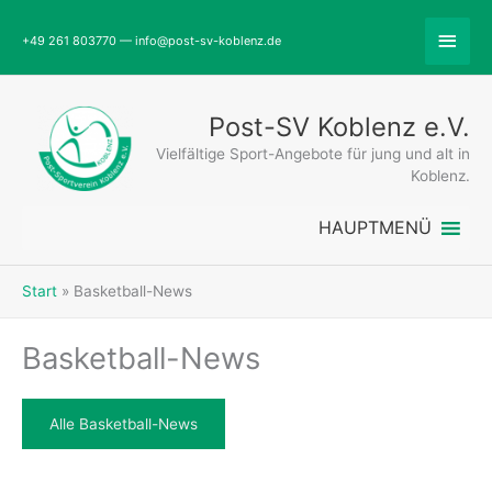
Zum
Abov
Inhalt
+49 261 803770 — info@post-sv-koblenz.de
springen
Head
Post-SV Koblenz e.V.
Vielfältige Sport-Angebote für jung und alt in
Koblenz.
HAUPTMENÜ
Start
Basketball-News
Basketball-News
Alle Basketball-News