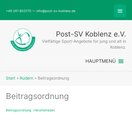
Zum
Abov
Inhalt
+49 261 803770 — info@post-sv-koblenz.de
springen
Head
Post-SV Koblenz e.V.
Vielfältige Sport-Angebote für jung und alt in
Koblenz.
HAUPTMENÜ
Start
Rudern
Beitragsordnung
Beitragsordnung
Beitragsordnung
Herunterladen