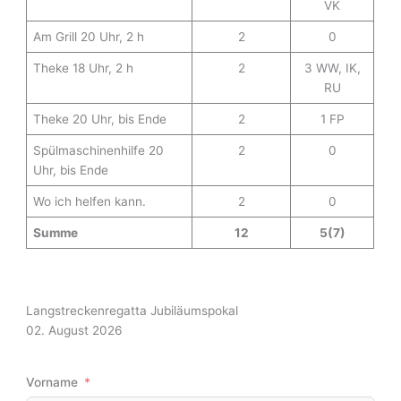
VK
a
t
Am Grill 20 Uhr, 2 h
2
0
i
Theke 18 Uhr, 2 h
2
3 WW, IK,
v
RU
e
:
Theke 20 Uhr, bis Ende
2
1 FP
Spülmaschinenhilfe 20
2
0
Uhr, bis Ende
Wo ich helfen kann.
2
0
Summe
12
5(7)
Langstreckenregatta Jubiläumspokal
02. August 2026
Vorname