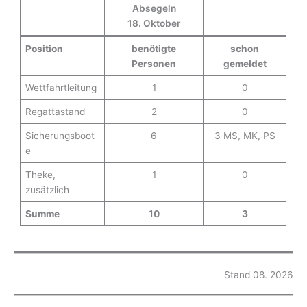
A
Absegeln
l
18. Oktober
t
e
Position
benötigte
schon
r
Personen
gemeldet
n
Wettfahrtleitung
1
0
a
t
Regattastand
2
0
i
Sicherungsboot
6
3 MS, MK, PS
v
e
e
:
Theke,
1
0
zusätzlich
Summe
10
3
Stand 08. 2026