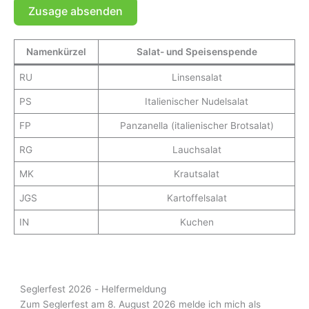
Zusage absenden
A
Namenkürzel
Salat- und Speisenspende
l
t
RU
Linsensalat
e
PS
Italienischer Nudelsalat
r
n
FP
Panzanella (italienischer Brotsalat)
a
RG
Lauchsalat
t
i
MK
Krautsalat
v
JGS
Kartoffelsalat
e
:
IN
Kuchen
Seglerfest 2026 - Helfermeldung
Zum Seglerfest am 8. August 2026 melde ich mich als