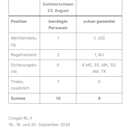
A
Sommerschwan
l
23. August
t
e
Position
benötigte
schon gemeldet
r
Personen
n
Wettfahrtleitu
1
1, JGS
a
ng
t
i
Regattastand
2
1, RU
v
Sicherungsbo
6
6 MS, SS, MK, SD,
e
ote
AM, TK
:
Theke,
1
0
zusätzlich
Summe
10
8
Conger-RL II
18., 19. und 20. September 2026