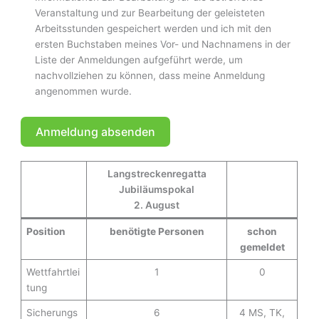
Veranstaltung und zur Bearbeitung der geleisteten
Arbeitsstunden gespeichert werden und ich mit den
ersten Buchstaben meines Vor- und Nachnamens in der
Liste der Anmeldungen aufgeführt werde, um
nachvollziehen zu können, dass meine Anmeldung
angenommen wurde.
Anmeldung absenden
A
Langstreckenregatta
l
Jubiläumspokal
t
2. August
e
r
Position
benötigte Personen
schon
n
gemeldet
a
Wettfahrtlei
1
0
t
tung
i
v
Sicherungs
6
4 MS, TK,