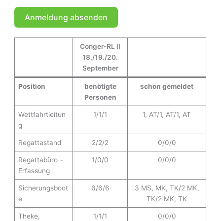
Anmeldung absenden
A
Conger-RL II
l
18./19./20.
t
September
e
r
Position
benötigte
schon gemeldet
n
Personen
a
Wettfahrtleitun
1/1/1
1, AT/1, AT/1, AT
t
g
i
v
Regattastand
2/2/2
0/0/0
e
Regattabüro –
1/0/0
0/0/0
:
Erfassung
Sicherungsboot
6/6/6
3 MS, MK, TK/2 MK,
e
TK/2 MK, TK
Theke,
1/1/1
0/0/0