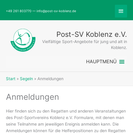
Zum
Abov
Inhalt
+49 261 803770 — info@post-sv-koblenz.de
springen
Head
Post-SV Koblenz e.V.
Vielfältige Sport-Angebote für jung und alt in
Koblenz.
HAUPTMENÜ
Start
Segeln
Anmeldungen
Anmeldungen
Hier finden sich zu den Regatten und anderen Veranstaltungen
des Post-Sportvereins Koblenz e.V. Formulare, mit denen man
seine Teilnahme am jeweiligen Ereignis anmelden kann. Die
Anmeldungen können für die Helferpositionen zu den Regatten