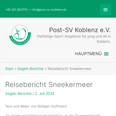
Zum
Abov
Inhalt
+49 261 803770 — info@post-sv-koblenz.de
springen
Head
Post-SV Koblenz e.V.
Vielfältige Sport-Angebote für jung und alt in
Koblenz.
HAUPTMENÜ
Start
Segeln Berichte
Reisebericht Sneekermeer
Reisebericht Sneekermeer
Segeln Berichte
/
2. Juli 2024
Text und Bilder von Rüdiger Hoffmann
An einem gemütlichen Nachmittag, in der Segelwerkstatt,