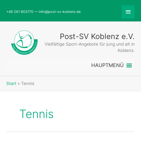
Zum
Abov
Inhalt
+49 261 803770 — info@post-sv-koblenz.de
springen
Head
Post-SV Koblenz e.V.
Vielfältige Sport-Angebote für jung und alt in
Koblenz.
HAUPTMENÜ
Start
Tennis
Tennis