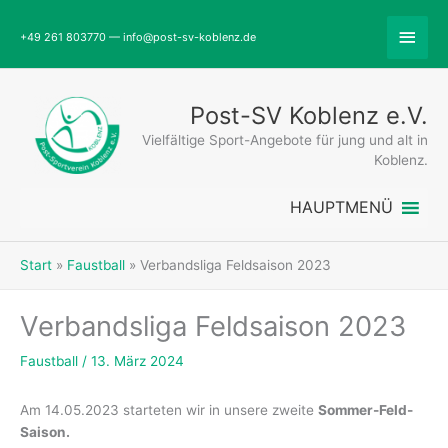
Zum
Abov
Inhalt
+49 261 803770 — info@post-sv-koblenz.de
springen
Head
Post-SV Koblenz e.V.
Vielfältige Sport-Angebote für jung und alt in
Koblenz.
HAUPTMENÜ
Start
Faustball
Verbandsliga Feldsaison 2023
Verbandsliga Feldsaison 2023
Faustball
/
13. März 2024
Am 14.05.2023 starteten wir in unsere zweite
Sommer-Feld-
Saison.