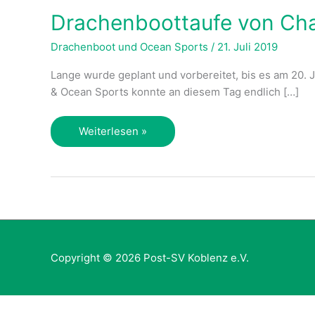
Drachenboottaufe von Ch
Drachenboot und Ocean Sports
/
21. Juli 2019
Lange wurde geplant und vorbereitet, bis es am 20. 
& Ocean Sports konnte an diesem Tag endlich […]
Drachenboottaufe
Weiterlesen »
von
Charybdis
Copyright © 2026
Post-SV Koblenz e.V.