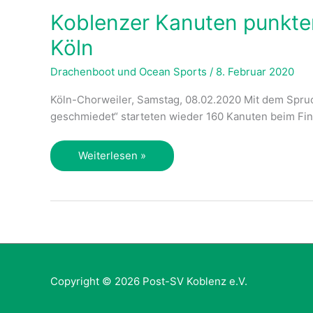
Koblenzer Kanuten punkten
Köln
Drachenboot und Ocean Sports
/
8. Februar 2020
Köln-Chorweiler, Samstag, 08.02.2020 Mit dem Spru
geschmiedet“ starteten wieder 160 Kanuten beim Fin
Koblenzer
Weiterlesen »
Kanuten
punkten
bei
Finale
des
Wintercup
in
Copyright © 2026
Post-SV Koblenz e.V.
Köln