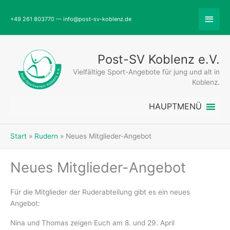
Zum
Abov
Inhalt
+49 261 803770 — info@post-sv-koblenz.de
springen
Head
Post-SV Koblenz e.V.
Vielfältige Sport-Angebote für jung und alt in
Koblenz.
HAUPTMENÜ
Start
Rudern
Neues Mitglieder-Angebot
Neues Mitglieder-Angebot
Für die Mitglieder der Ruderabteilung gibt es ein neues
Angebot:
Nina und Thomas zeigen Euch am 8. und 29. April