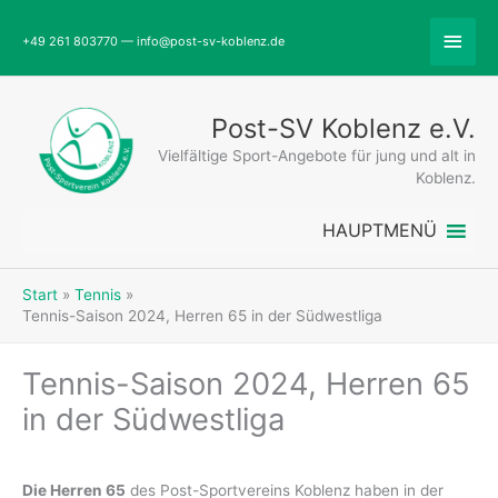
Zum
Abov
Inhalt
+49 261 803770 — info@post-sv-koblenz.de
springen
Head
Post-SV Koblenz e.V.
Vielfältige Sport-Angebote für jung und alt in
Koblenz.
HAUPTMENÜ
Start
Tennis
Tennis-Saison 2024, Herren 65 in der Südwestliga
Tennis-Saison 2024, Herren 65
in der Südwestliga
Die Herren 65
des Post-Sportvereins Koblenz haben in der